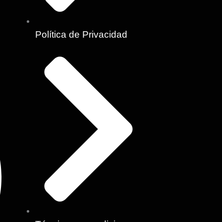
-
m
f
Política de Privacidad