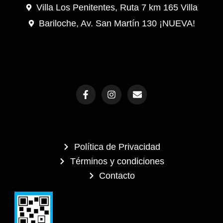
Villa Los Penitentes, Ruta 7 km 165 Villa
Bariloche, Av. San Martín 130 ¡NUEVA!
F
I
E
a
n
n
c
s
v
e
t
e
b
a
l
o
g
o
o
r
p
Política de Privacidad
k
a
e
-
m
Términos y condiciones
f
Contacto