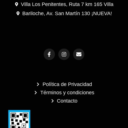
Villa Los Penitentes, Ruta 7 km 165 Villa
Bariloche, Av. San Martín 130 ¡NUEVA!
F
I
E
a
n
n
c
s
v
e
t
e
b
a
l
o
g
o
o
r
p
Política de Privacidad
k
a
e
-
m
Términos y condiciones
f
Contacto