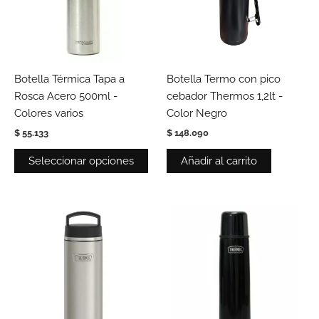
Las
opciones
se
pueden
Botella Térmica Tapa a
Botella Termo con pico
elegir
Rosca Acero 500ml -
cebador Thermos 1,2lt -
en
Colores varios
Color Negro
la
$
55.133
$
148.090
página
de
Seleccionar opciones
Añadir al carrito
producto