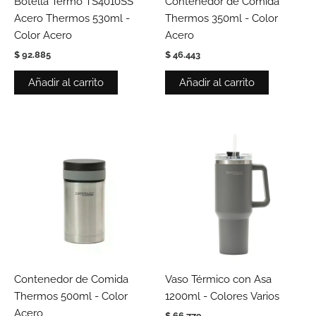
Botella Termo TS4010SS
Contenedor de Comida
Acero Thermos 530ml -
Thermos 350ml - Color
Color Acero
Acero
$
92.885
$
46.443
Añadir al carrito
Añadir al carrito
Est
pro
tie
múl
vari
Las
opc
se
pue
Contenedor de Comida
Vaso Térmico con Asa
eleg
Thermos 500ml - Color
1200ml - Colores Varios
en
Acero
$
66.779