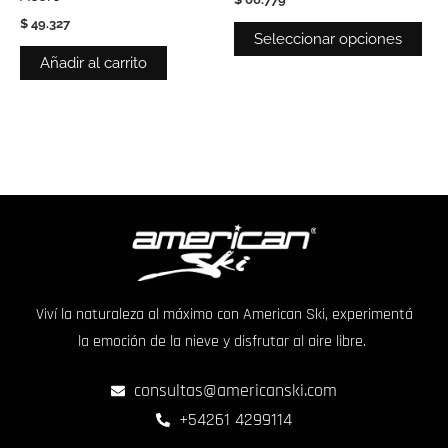
la
$
49.327
pág
Seleccionar opciones
de
Añadir al carrito
pro
Viví la naturaleza al máximo con American Ski, experimentá
la emoción de la nieve y disfrutar al aire libre.
consultas@americanski.com
+54261 4299114