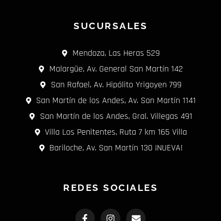
SUCURSALES
Mendoza, Las Heras 529
Malargüe, Av. General San Martín 142
San Rafael, Av. Hipólito Yrigoyen 799
San Martín de los Andes, Av. San Martín 1141
San Martín de los Andes, Gral. Villegas 491
Villa Los Penitentes, Ruta 7 km 165 Villa
Bariloche, Av. San Martín 130 ¡NUEVA!
REDES SOCIALES
F
I
E