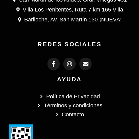
Villa Los Penitentes, Ruta 7 km 165 Villa
Bariloche, Av. San Martín 130 ¡NUEVA!
REDES SOCIALES
F
I
E
a
n
n
c
s
v
e
t
e
AYUDA
b
a
l
o
g
o
o
r
p
Política de Privacidad
k
a
e
-
m
Términos y condiciones
f
Contacto