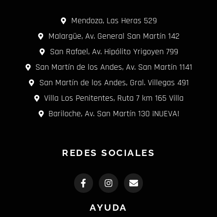
Mendoza, Las Heras 529
Malargüe, Av. General San Martín 142
San Rafael, Av. Hipólito Yrigoyen 799
San Martín de los Andes, Av. San Martín 1141
San Martín de los Andes, Gral. Villegas 491
Villa Los Penitentes, Ruta 7 km 165 Villa
Bariloche, Av. San Martín 130 ¡NUEVA!
REDES SOCIALES
F
I
E
a
n
n
c
s
v
e
t
e
AYUDA
b
a
l