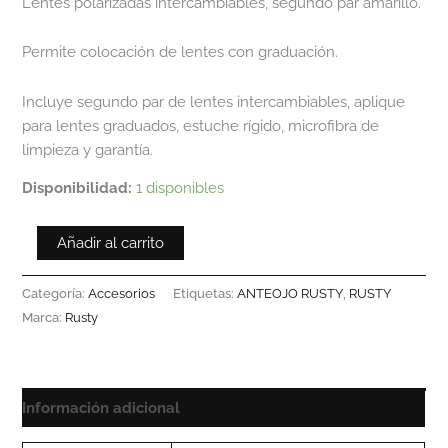
Lentes polarizadas intercambiables, segundo par amarillo.
Permite colocación de lentes con graduación.
Incluye segundo par de lentes intercambiables, aplique
para lentes graduados, estuche rígido, microfibra de
limpieza y garantía.
Disponibilidad:
1 disponibles
Añadir al carrito
Categoría:
Accesorios
Etiquetas:
ANTEOJO RUSTY
,
RUSTY
Marca:
Rusty
Información adicional