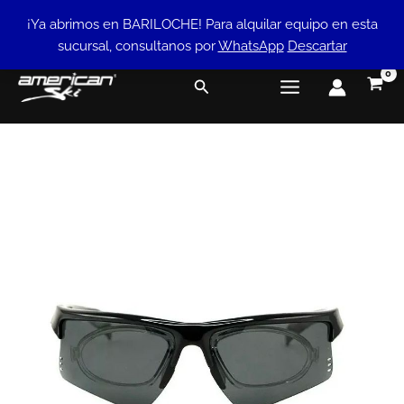
Ir
¡Ya abrimos en BARILOCHE! Para alquilar equipo en esta
al
sucursal, consultanos por
WhatsApp
Descartar
contenido
Buscar
Anteojo
Rusty
Runet
cantidad