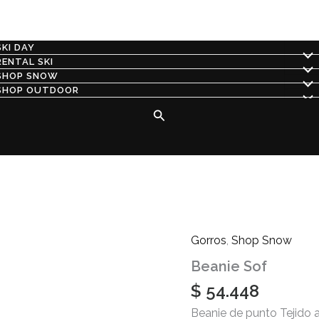
SKI DAY
RENTAL SKI
SHOP SNOW
SHOP OUTDOOR
Buscar
Gorros
,
Shop Snow
Beanie
Sof
Beanie Sof
cantidad
$
54.448
Beanie de punto Tejido a