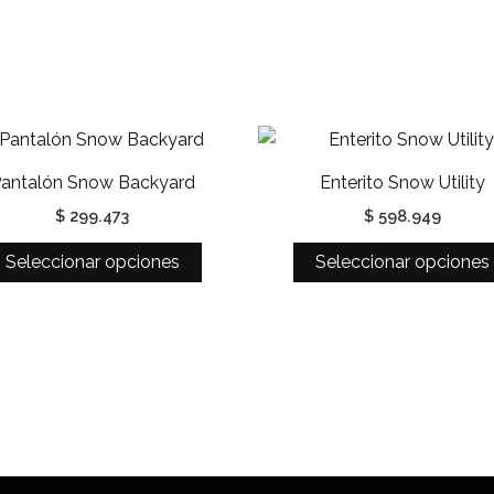
Este
producto
antalón Snow Backyard
Enterito Snow Utility
tiene
$
299.473
$
598.949
múltiples
variantes.
Seleccionar opciones
Seleccionar opciones
Las
opciones
se
pueden
elegir
en
la
página