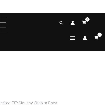
Buscar
crílico FIT: Slouchy Chapita Roxy