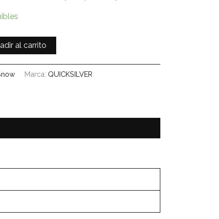
ibles
adir al carrito
Snow
Marca:
QUICKSILVER