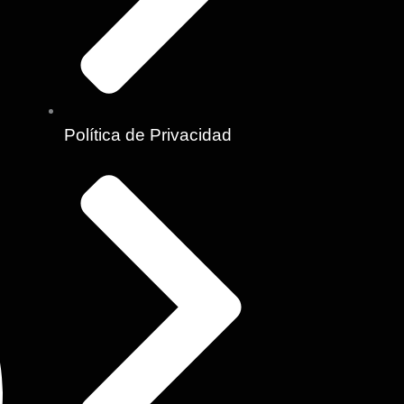
k
a
e
-
m
f
Política de Privacidad