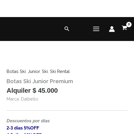
Ir
al
contenido
Buscar
Botas
10%OFF!
Ski
Botas Ski
,
Junior
,
Ski
,
Ski Rental
Junior
Botas Ski Junior Premium
Premium
cantidad
Alquiler
$
45.000
Marca: Dalbello
Descuentos por días
2-3 días 5%OFF