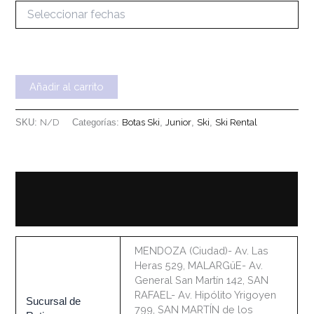
Añadir al carrito
SKU:
N/D
Categorías:
Botas Ski
,
Junior
,
Ski
,
Ski Rental
Información adicional
Información sobre el Alquiler
MENDOZA (Ciudad)- Av. Las
Heras 529, MALARGüE- Av.
General San Martín 142, SAN
RAFAEL- Av. Hipólito Yrigoyen
Sucursal de
799, SAN MARTÍN de los