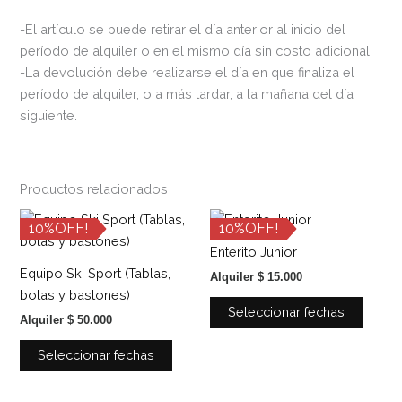
-El artículo se puede retirar el día anterior al inicio del
período de alquiler o en el mismo día sin costo adicional.
-La devolución debe realizarse el día en que finaliza el
período de alquiler, o a más tardar, a la mañana del día
siguiente.
Productos relacionados
Este
Este
10%OFF!
10%OFF!
producto
produ
Enterito Junior
tiene
tiene
Equipo Ski Sport (Tablas,
Alquiler
$
15.000
múltiples
múltip
botas y bastones)
variantes.
variant
Seleccionar fechas
Alquiler
$
50.000
Las
Las
opciones
opcio
Seleccionar fechas
se
se
pueden
puede