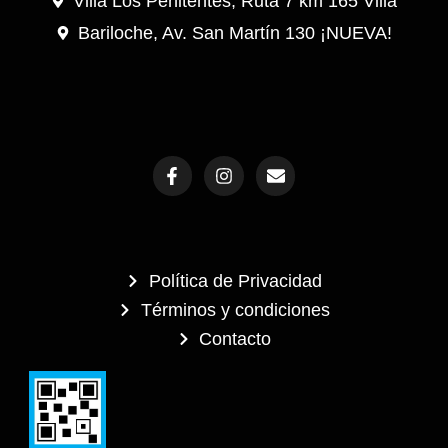
Villa Los Penitentes, Ruta 7 km 165 Villa
Bariloche, Av. San Martín 130 ¡NUEVA!
F
I
E
a
n
n
c
s
v
e
t
e
b
a
l
o
g
o
o
r
p
Política de Privacidad
k
a
e
-
m
Términos y condiciones
f
Contacto