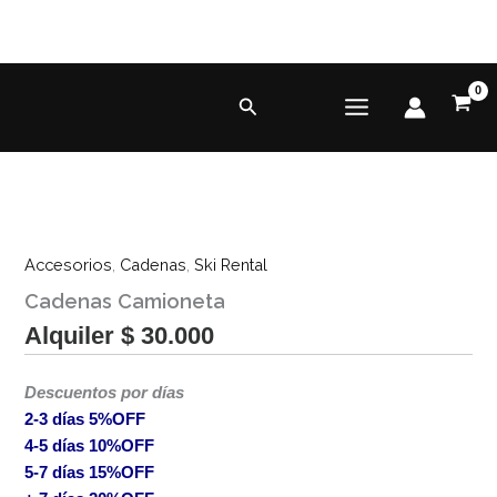
Ir
al
contenido
Buscar
Cadenas
10%OFF!
Camioneta
Accesorios
,
Cadenas
,
Ski Rental
cantidad
Cadenas Camioneta
Alquiler
$
30.000
Descuentos por días
2-3 días 5%OFF
4-5 días 10%OFF
5-7 días 15%OFF