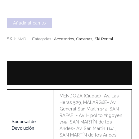
Añadir al carrito
SKU:
N/D
Categorías:
Accesorios
,
Cadenas
,
Ski Rental
Información adicional
Información sobre el Alquiler
MENDOZA (Ciudad)- Av. Las
Heras 529, MALARGüE- Av.
General San Martín 142, SAN
RAFAEL- Av. Hipólito Yrigoyen
Sucursal de
799, SAN MARTÍN de los
Devolución
Andes- Av. San Martín 1141,
SAN MARTÍN de los Andes-