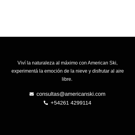
en
la
página
de
producto
Viví la naturaleza al máximo con American Ski,
experimentá la emoción de la nieve y disfrutar al aire
libre.
consultas@americanski.com
+54261 4299114