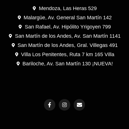
Mendoza, Las Heras 529
Malargüe, Av. General San Martín 142
San Rafael, Av. Hipólito Yrigoyen 799
San Martín de los Andes, Av. San Martín 1141
San Martín de los Andes, Gral. Villegas 491
Villa Los Penitentes, Ruta 7 km 165 Villa
Bariloche, Av. San Martín 130 ¡NUEVA!
F
I
E
a
n
n
c
s
v
e
t
e
b
a
l
o
g
o