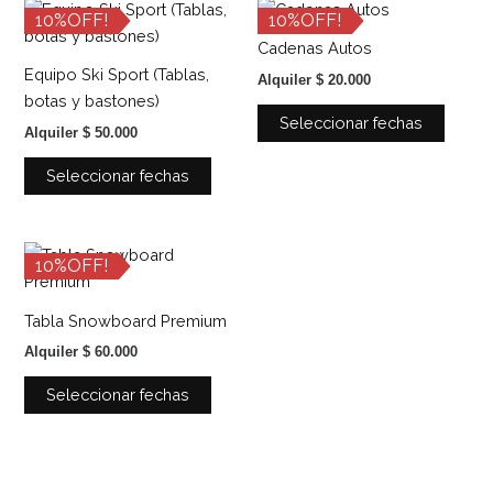
Este
Este
10%OFF!
10%OFF!
producto
produ
Cadenas Autos
tiene
tiene
Equipo Ski Sport (Tablas,
Alquiler
$
20.000
múltiples
múltip
botas y bastones)
variantes.
variant
Seleccionar fechas
Alquiler
$
50.000
Las
Las
opciones
opcio
Seleccionar fechas
se
se
pueden
puede
elegir
elegir
Este
10%OFF!
en
en
producto
la
la
tiene
Tabla Snowboard Premium
página
página
múltiples
de
de
Alquiler
$
60.000
variantes.
producto
produ
Las
Seleccionar fechas
opciones
se
pueden
elegir