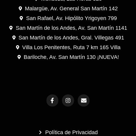
Malargüe, Av. General San Martín 142
San Rafael, Av. Hipólito Yrigoyen 799
San Martín de los Andes, Av. San Martín 1141
San Martín de los Andes, Gral. Villegas 491
Villa Los Penitentes, Ruta 7 km 165 Villa
Bariloche, Av. San Martín 130 ¡NUEVA!
F
I
E
a
n
n
c
s
v
e
t
e
b
a
l
o
g
o
o
r
p
Política de Privacidad
k
a
e