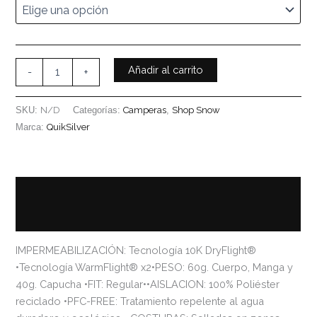
Añadir al carrito
-
+
SKU:
N/D
Categorías:
Camperas
,
Shop Snow
Marca:
QuikSilver
Descripción
Información adicional
IMPERMEABILIZACIÓN: Tecnología 10K DryFlight®
•Tecnología WarmFlight® x2•PESO: 60g. Cuerpo, Manga y
40g. Capucha •FIT: Regular••AISLACION: 100% Poliéster
reciclado •PFC-FREE: Tratamiento repelente al agua