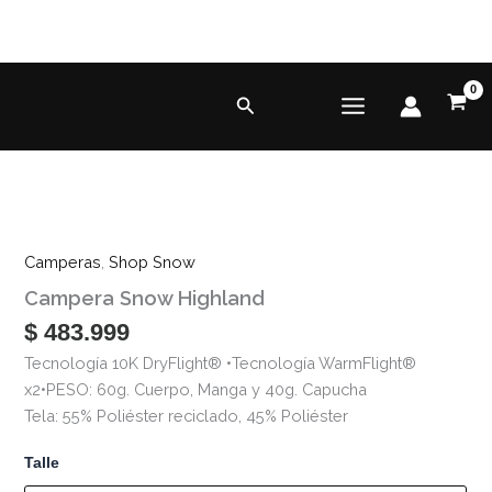
Ir
al
contenido
Buscar
Campera
Snow
Camperas
,
Shop Snow
Highland
Campera Snow Highland
cantidad
$
483.999
Tecnología 10K DryFlight® •Tecnología WarmFlight®
x2•PESO: 60g. Cuerpo, Manga y 40g. Capucha
Tela: 55% Poliéster reciclado, 45% Poliéster
Talle