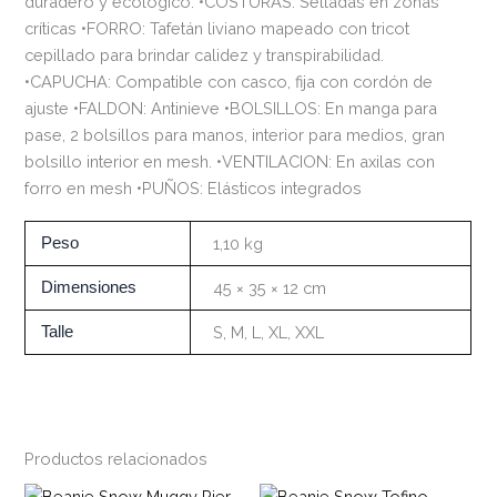
duradero y ecológico. •COSTURAS: Selladas en zonas
críticas •FORRO: Tafetán liviano mapeado con tricot
cepillado para brindar calidez y transpirabilidad.
•CAPUCHA: Compatible con casco, fija con cordón de
ajuste •FALDON: Antinieve •BOLSILLOS: En manga para
pase, 2 bolsillos para manos, interior para medios, gran
bolsillo interior en mesh. •VENTILACION: En axilas con
forro en mesh •PUÑOS: Elásticos integrados
Peso
1,10 kg
Dimensiones
45 × 35 × 12 cm
Talle
S, M, L, XL, XXL
Productos relacionados