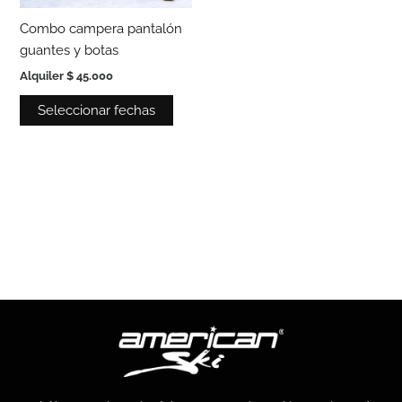
página
Combo campera pantalón
de
guantes y botas
producto
Alquiler
$
45.000
Seleccionar fechas