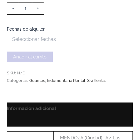
-
+
Fechas de alquiler
Añadir al carrito
SKU:
N/D
Categorías:
Guantes
,
Indumentaria Rental
,
Ski Rental
Información adicional
Información sobre el Alquiler
MENDOZA (Ciudad)- Av. Las