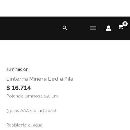
Ir
al
contenido
Buscar
Linterna
Minera
Iluminación
Led
Linterna Minera Led a Pila
a
Pila
$
16.714
cantidad
Potencia luminosa 150 Lm.
3 pilas AAA (no incluidas).
Resistente al agua.