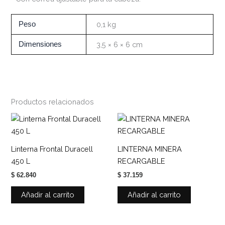
Peso
0,1 kg
Dimensiones
3,5 × 6 × 6 cm
Productos relacionados
Linterna Frontal Duracell
LINTERNA MINERA
450 L
RECARGABLE
$
62.840
$
37.159
Añadir al carrito
Añadir al carrito