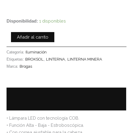
1 disponibles
Disponibilidad:
Añadir al carrito
Categoría:
Iluminación
Etiquetas:
BROKSOL
,
LINTERNA
,
LINTERNA MINERA
Marca:
Brogas
Descripción
Información adicional
• Lámpara LED con tecnología COB.
• Función Alta - Baja - Estroboscópica.
• Con correa ajustable para la cabeza.