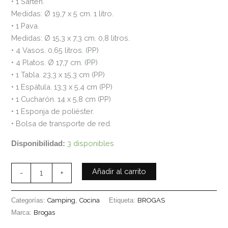
• 1 Sartén.
Medidas: Ø 19,7 x 5 cm. 1 litro.
• 1 Pava.
Medidas: Ø 15,3 x 7,3 cm. 0,8 litros.
• 4 Vasos. 0,65 litros. (PP)
• 4 Platos. Ø 17,7 cm. (PP)
• 1 Tabla. 23,3 x 15,3 cm (PP)
• 1 Espátula. 13,3 x 5,4 cm (PP)
• 1 Cucharón. 14 x 5,8 cm (PP)
• 1 Esponja de poliéster.
• Bolsa de transporte de red.
3 disponibles
Disponibilidad:
Añadir al carrito
-
+
Categorías:
Camping
,
Cocina
Etiqueta:
BROGAS
Marca:
Brogas