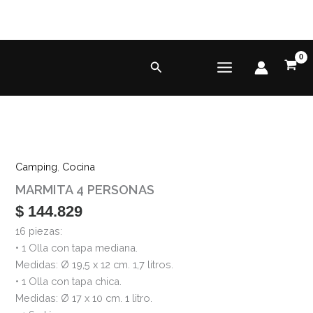
Ir
al
contenido
Buscar
MARMITA
4
Camping
,
Cocina
PERSONAS
MARMITA 4 PERSONAS
cantidad
$
144.829
16 piezas:
• 1 Olla con tapa mediana.
Medidas: Ø 19,5 x 12 cm. 1,7 litros.
• 1 Olla con tapa chica.
Medidas: Ø 17 x 10 cm. 1 litro.