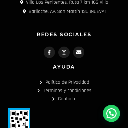
Villa Los Penitentes, Ruta 7 km 165 Villa
Bariloche, Av. San Martín 130 ¡NUEVA!
REDES SOCIALES
F
I
E
a
n
n
c
s
v
e
t
e
AYUDA
b
a
l
o
g
o
o
r
p
Política de Privacidad
k
a
e
-
m
Términos y condiciones
f
Contacto