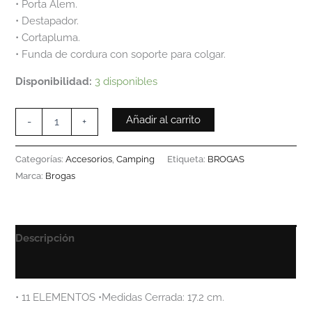
• Porta Alem.
• Destapador.
• Cortapluma.
• Funda de cordura con soporte para colgar.
Disponibilidad:
3 disponibles
Añadir al carrito
-
+
Categorías:
Accesorios
,
Camping
Etiqueta:
BROGAS
Marca:
Brogas
Descripción
Información adicional
• 11 ELEMENTOS •Medidas Cerrada: 17.2 cm.