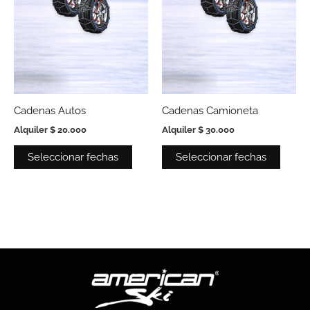
se
se
pueden
pued
elegir
elegir
en
en
la
la
página
págin
Cadenas Autos
Cadenas Camioneta
de
de
Alquiler
$
20.000
Alquiler
$
30.000
producto
produ
Seleccionar fechas
Seleccionar fechas