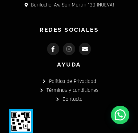
Bariloche, Av. San Martín 130 ¡NUEVA!
REDES SOCIALES
F
I
E
a
n
n
c
s
v
e
t
e
AYUDA
b
a
l
o
g
o
o
r
p
Política de Privacidad
k
a
e
-
m
Términos y condiciones
f
Contacto