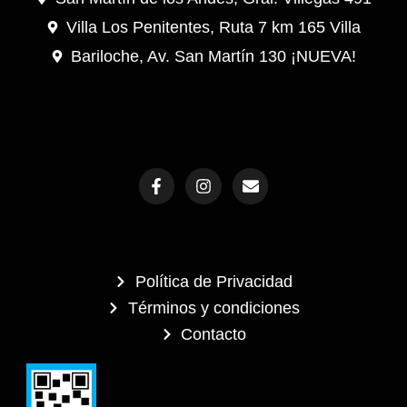
Villa Los Penitentes, Ruta 7 km 165 Villa
Bariloche, Av. San Martín 130 ¡NUEVA!
F
I
E
a
n
n
c
s
v
e
t
e
b
a
l
o
g
o
o
r
p
Política de Privacidad
k
a
e
-
m
Términos y condiciones
f
Contacto