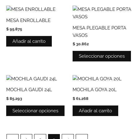
Est
pro
MESA ENROLLABLE
tie
MESA PLEGABLE PORTA
$
95.875
múl
VASOS
vari
Añadir al carrito
$
30.862
Las
opc
Seleccionar opciones
se
pue
eleg
Este
en
producto
MOCHILA GAUDI 24L
MOCHILA GOYA 20L
la
tiene
pág
$
85.293
$
61.268
múltiples
de
variantes.
Seleccionar opciones
Añadir al carrito
pro
Las
opciones
se
pueden