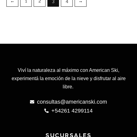
←
1
2
3
4
→
elegir
en
la
página
de
producto
Viví la naturaleza al máximo con American Ski,
experimentá la emoción de la nieve y disfrutar al aire
libre.
consultas@americanski.com
+54261 4299114
SUCURSALES