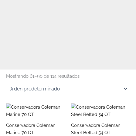
Mostrando 61–90 de 114 resultados
Est
pro
tie
Conservadora Coleman
Conservadora Coleman
múl
Marine 70 QT
Steel Belted 54 QT
vari