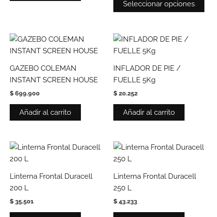
Seleccionar opciones
pro
GAZEBO COLEMAN
INFLADOR DE PIE /
INSTANT SCREEN HOUSE
FUELLE 5Kg
$
699.900
$
20.252
Añadir al carrito
Añadir al carrito
Linterna Frontal Duracell
Linterna Frontal Duracell
200 L
250 L
$
35.501
$
43.233