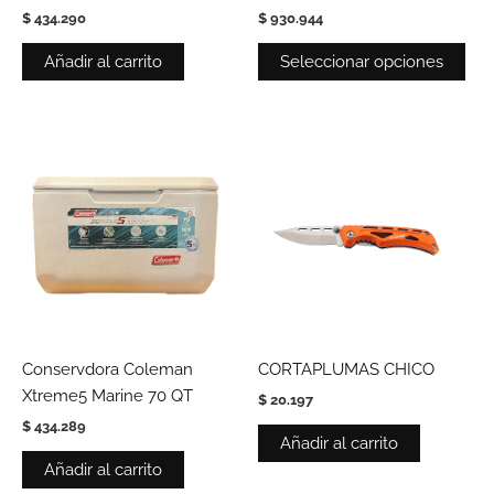
$
434.290
$
930.944
Las
opc
Añadir al carrito
Seleccionar opciones
se
pue
eleg
en
la
pág
de
pro
Conservdora Coleman
CORTAPLUMAS CHICO
Xtreme5 Marine 70 QT
$
20.197
$
434.289
Añadir al carrito
Añadir al carrito