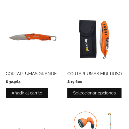
Est
pro
tie
múl
vari
Las
opc
se
pue
CORTAPLUMAS GRANDE
CORTAPLUMAS MULTIUSO
eleg
$
32.964
$
19.600
en
la
Añadir al carrito
Seleccionar opciones
pág
de
pro