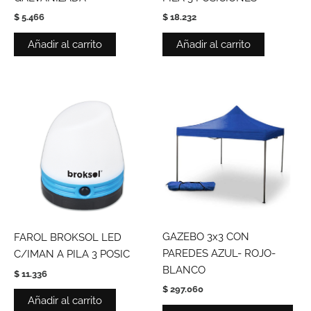
$
5.466
$
18.232
Añadir al carrito
Añadir al carrito
Est
pro
tie
múl
vari
Las
opc
se
pue
GAZEBO 3x3 CON
FAROL BROKSOL LED
eleg
PAREDES AZUL- ROJO-
C/IMAN A PILA 3 POSIC
en
BLANCO
$
11.336
la
$
297.060
pág
Añadir al carrito
de