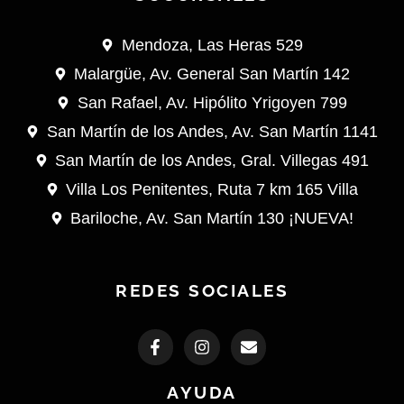
Mendoza, Las Heras 529
Malargüe, Av. General San Martín 142
San Rafael, Av. Hipólito Yrigoyen 799
San Martín de los Andes, Av. San Martín 1141
San Martín de los Andes, Gral. Villegas 491
Villa Los Penitentes, Ruta 7 km 165 Villa
Bariloche, Av. San Martín 130 ¡NUEVA!
REDES SOCIALES
F
I
E
a
n
n
c
s
v
e
t
e
AYUDA
b
a
l